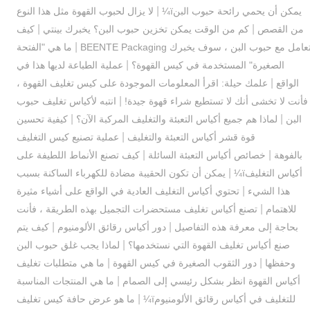
|
يمكن أن يحمي رائحة حبوب البنï¼
لا يزال لحبوب القهوة مثل هذا النوع
|
|
من القصص
كم من الوقت يمكن تخزين حبوب البن؟ يخبرك بينتي
كيف
|
عامل مع حبوب البن ، سوف يخبرك BEENTE Packaging
ما هي "الفتحة
|
الصغيرة" المستخدمة في كيس القهوة؟
عملية الطباعة لديها هذا في
|
الواقع
علمك حيلة: اقرأ المعلومات الموجودة على كيس تغليف القهوة ،
|
فأنت لا تخشى أنك لا تستطيع شراء قهوة جيدة!
انتبه لأكياس تغليف حبوب
|
|
البن
لماذا هم جميع أكياس التعبئة والتغليف المركبة الآن؟
كيفية تحسين
|
قوة قشر أكياس التعبئة والتغليف
عملية تصنيع كيس التغليف
|
|
بالفوهة
خصائص أكياس التعبئة السائلة
كيف تصنع الأنماط اللطيفة على
|
أكياس التغليفï¼
يمكن أن تكون الحقيبة مضادة للكهرباء الساكنة بسبب
|
هذا الشيء
تحتوي أكياس التغليف العادية في الواقع على أشياء مثيرة
|
للاهتمام
تصنع أكياس تغليف مستحضرات التجميل بهذه الطريقة ، فأنت
|
|
بحاجة إلى معرفة هذه التفاصيل
دور أكياس رقائق الألومنيوم
كيف يتم
|
صنع أكياس تغليف القهوة التي نستخدمها؟
لماذا يجب غلق حبوب البن
|
|
وحفظها
دور الثقوب الصغيرة في كيس القهوة
ما هي متطلبات تغليف
|
أكياس القهوة انظر بشكل رئيسي إلى الصمام
ما هي المنتجات المناسبة
|
للتغليف في أكياس رقائق الألومنيومï¼
ما هو عرض حافة كيس تغليف