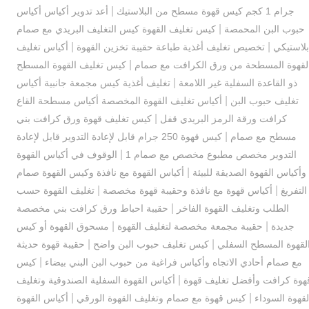
|
جرام 1 كجم كيس قهوة مسطح من البلاستيك
أعد تدوير أكياس أكياس
|
حبوب البن المحمصة
كيس تغليف القهوة كيس التغليف البريدي مع صمام
|
|
بلاستيكي
تخصيص تغليف أغذية طباعة حقيبة تخزين القهوة
أكياس تغليف
|
لقهوة المسطحة من ورق الكرافت مع صمام
كيس تغليف القهوة المسطح
|
ذو القاعدة السفلية غير اللامعة
تغليف أغذية كيس مجمعة جانبية أكياس
|
تغليف حبوب البن
أكياس تغليف القهوة المخصصة أكياس مسطحة القاع
|
كرافت ورقة الرمز البريدي قفل
كيس تغليف قهوة ورق كرافت بني
|
مسطح مع صمام
كيس قهوة 250 جرام قابل لإعادة التدوير قابل لإعادة
|
التدوير مخصص مطبوع مخصص مع صمام 1
الوقوف في أكياس القهوة
|
وأكياس القهوة الصديقة للبيئة
أكياس القهوة مع نافذة وكيس القهوة صمام
|
|
التفريغ
أكياس قهوة مع نافذة وحقيبة قهوة مخصصة
تغليف القهوة حسب
|
الطلب وتغليف القهوة الفاخر
حقيبة احباط ورق كرافت بني مخصصة
|
|
جديدة
حقيبة مجمعة مخصصة لتغليف القهوة
مسحوق القهوة أو كيس
|
|
لقهوة المسطح السفلي
كيس تغليف حبوب البن واضح
حقيبة قهوة حديثة
|
مع صمام أحادي الاتجاه وأكياس فراغية من حبوب البن البني بيضاء
كيس
|
هوة كرافت وأفضل تغليف قهوة
أكياس القهوة السفلية الصندوقية وتغليف
|
|
لقهوة السوداء
كيس قهوة مع صمام وتغليف القهوة الورقي
أكياس القهوة