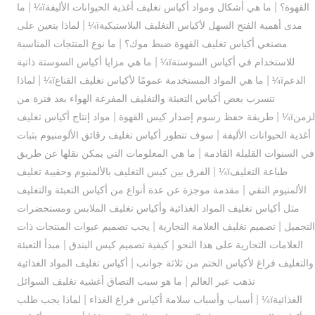
|
|
القهوة؟
ما هي أشكال ومواد أكياس تغليف أغذية الحيوانات الأليفةï¼
ما
|
مدى أهمية الفتح السهل لأكياس التغليف البلاستيكيةï¼
لماذا يتعين على
|
مصنعي أكياس تغليف القهوة ضبط موك؟
ما نوع المنتجات المناسبة
|
للاستخدام في أكياس السوستةï¼
ما هي مزايا أكياس السوستة ذاتية
|
|
الدعمï¼
ما هي المواد المستخدمة عمومًا لأكياس تغليف القناعï¼
لماذا
تتسرب بعض أكياس التعبئة والتغليف المفرغة الهواء بعد فترة من
|
|
لزمنï¼
طريقة حفظ رسوم إصدار كيس القهوة
مواد إنتاج أكياس تغليف
|
أغذية الحيوانات الأليفة
سوف تتطور أكياس تغليف رقائق الألومنيوم بثبات
|
في السنوات القليلة القادمة
ما هي المعلومات التي يمكن نقلها عن طريق
|
طباعة التغليفï¼
الفرق بين كيس التغليف بالألمنيوم وحقيبة تغليف
|
الألمنيوم النقي
مقدمة موجزة عن عدة أنواع من أكياس التعبئة والتغليف
مثل أكياس تغليف المواد الغذائية وأكياس تغليف الملابس ومستحضرات
|
|
التجميل
تصميم تغليف العلامة التجارية
يجب تصميم عبوات المنتجات ذات
|
|
العلامات التجارية على هذا النحو
كيفية تصميم كيس البندق
مبدأ التعبئة
|
والتغليف فراغ لأكياس الختم من ثلاثة جوانب
أكياس تغليف المواد الغذائية
|
تذهب عبر العالم
ما هو سبب التصاق أغشية تغليف السوائل
|
|
الغذائيةï¼
أسباب وأسباب سلامة أكياس فراغ الغذاء
لماذا يجب طلب