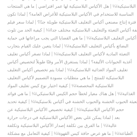
|
|
البلاستيكيةï¼
هل الأكياس البلاستيكية لها عمر افتراضي
ما هي المنتجات
|
المناسبة للاستخدام في الأكياس البلاستيكية للأغراض العامة؟
لماذا تكون
|
فترة إنتاج مصنعي أكياس التغليف البلاستيكية طويلة جدًا؟
لماذا سعر فيلم
|
فة أكياس التعبئة والتغليف البلاستيكية مختلف جداï¼
كيفية الحد من تلوث
|
أكياس التغليف البلاستيكيةï¼
ما هي القضايا التي يجب مراعاتها في حماية
|
البضائع بأكياس التغليف البلاستيكيةï¼
لماذا يتعين عليك القيام بتجارب
|
التعبئة المادية لأكياس التغليف البلاستيكيةï¼
لماذا تصغر أكياس تغليف
|
أغذية الحيوانات الأليفة؟
لماذا يستغرق الأمر وقتًا طويلاً لتخصيص أكياس
|
تغليف المواد الغذائية البلاستيكيةï¼
لماذا يتم تخصيص أكياس التغليف
|
البلاستيكية للمنتج
ما هي متطلبات مسودة التصميم لأكياس التغليف
|
البلاستيكية المخصصةï¼
كيفية اختيار نوع كيس تغليف المواد
|
|
الغذائيةï¼
هل هناك معيار لخطأ حجم الكيس البلاستيكيï¼
ما هي فوائد
|
عبئة الحبوب الخشنة والحبوب الخشنة في أكياس بلاستيكيةï¼
كيفية تحديد
|
حجم الأكياس البلاستيكيةï¼
كيفية تخصيص الأكياس البلاستيكية عن
|
بعد
لماذا يمكن غلي بعض الأكياس البلاستيكية في درجات حرارة
|
عاليةï¼
ما الفرق بين تكلفة إصدار الأكياس البلاستيكية وتكلفة
|
|
الطباعةï¼
ما هو عرض حافة كيس القهوةï¼
كيفية التعامل مع مشكلة