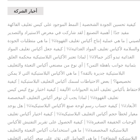
أخبار الشركة
|
كيفية تحسين الجودة الشخصية
النمط الموجود على كيس تغليف الفاكهة
|
|
مفيد جدًا
أهمية التصنيع
لقد شاركت في معرض الاستيراد والتصدير
|
|
لصيني
ما هي عملية إنتاج أكياس تغليف القهوةï¼
ما هي متطلبات الجودة
|
والسلامة لأكياس تغليف المواد الغذائيةï¼
كيفية جعل أكياس تغليف المواد
|
الغذائية تبدو أكثر جمالاï¼
لماذا تعتبر الأكياس البلاستيكية محكمة الغلق
|
بثمانية جوانب باهظة الثمن؟
أي نوع من مصنعي أكياس التعبئة والتغليف
|
البلاستيكية جديرة بالثقة؟
ما هي الأكياس البلاستيكية التي لا يمكن
|
|
تخصيصها؟
بعض الاحتياطات لسمك أكياس التغليف البلاستيكية
كيفية
|
لاحتفاظ بأكياس تغليف أغذية الحيوانات الأليفة
كيفية اختيار نوع كيس كيس
|
تغليف القهوةï¼
لماذا يجب أن توفر أكياس التغليف المخصصة
|
|
الأبعادï¼
كيفية حساب رسم لوحة صنع الأكياس البلاستيكيةï¼
هل يوجد
|
معيار لخطأ حجم أكياس التغليف البلاستيكيةï¼
كيفية اختيار أكياس تغليف
|
الوجبات الخفيفة الصغيرةï¼
كيفية الحصول على تقرير التفتيش للأكياس
|
البلاستيكية المخصصةï¼
ما هي استخدامات أكياس التعبئة والتغليف
|
البلاستيكية الشفافة؟
ما هي العوامل التي تؤثر على سعر أكياس التغليف