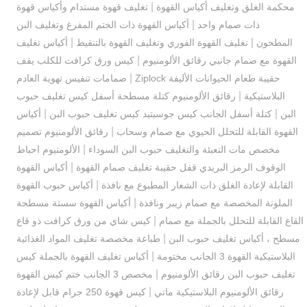
|
محكمة الغلق وتغليف أكياس القهوة
تغليف قهوة مستدام وأكياس قهوة
|
ذات صمام واحد
أكياس القهوة ذات الختم المفرغ وتغليف البن
|
|
المطحون
تغليف القهوة الفوري وتغليف القهوة بالتنقيط
أكياس تغليف
|
القهوة مع صمام جانبي رقائق الألومنيوم
كيس ورق كرافت للكلب يقف
|
حقيبة طعام الحيوانات الأليفة Ziplock
صمامات تنفيس تهوية العادم
|
البلاستيكية
رقائق الألومنيوم كتلة مسطحة أسفل كيس تغليف حبوب
|
|
البن
كتلة أسفل الجانب كيس جوسيتيد كيس تغليف حبوب البن
أكياس
|
القهوة القابلة للتحلل الحيوي مع صمام وسحاب
رقائق الألومنيوم تصميم
|
مخصص مات التعبئة والتغليف حبوب البن السوداء
الألومنيوم احباط
|
الوقوف الرمز البريدي قفل حقيبة تغليف صمام القهوة
أكياس القهوة
|
القابلة لإعادة الغلق ذات الشعار المطبوع مع نافذة
أكياس حبوب القهوة
|
الملونة المخصصة مع صمام زيبر ونافذة
أكياس القهوة سستة مسطحة
|
القاع القابلة للتحلل بالجملة مع صمام
كيس شاي من ورق كرافت ذو قاع
|
مسطح ، أكياس تغليف حبوب البن
طباعة مخصصة تغليف المواد الغذائية
|
البلاستيكية القهوة 3 الجانب مختومة
أكياس تغليف القهوة بالجملة كيس
|
تغليف حبوب البن رقائق الألومنيوم
مخصص 3 الجانب ختم كيس القهوة
|
رقائق الألومنيوم البلاستيكية ماتي
كيس قهوة 250 جرام قابل لإعادة