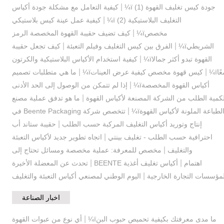
|
جودة كيس تغليف القهوة (1) ï¼
كيفية التعامل مع مشكلة جودة أكياس
|
التغليف البلاستيكية (2) ï¼
كيفية عمل عينة كيس بلاستيكي
|
مخصصï¼
كيف تضيف حقيبة القهوة المخصصة الرمز
|
|
الشريطيï¼
الفرق بين كيس التغليف وفيلم التعبئة
كيف تجعل حقيبة
|
القهوة تبدو أكثر جمالاï¼
كيفية استخدام الأكياس البلاستيكية والكرتون
|
|
ًاï¼
كيس قهوة مخصص كيفية عرض العيناتï¼
ما هي متطلبات تصميم
|
أكياس القهوة المخصصةï¼
إذا لم تتمكن من الوصول إلى الحد الأدنى
|
كمية الطلب من الشركة المصنعة لأكياس القهوة
ما هو تدفق عملية مصنع
|
لطباعة الملونة لأكياس القهوةï¼
تتخصص شركة Beente Packaging في
|
إنتاج وتوريد أكياس التغليف المركبة حسب الطلب
حقيبة ستاند أب
|
احترافية حسب الطلب - تغليف بينتي
اتجاه تطوير جديد لأكياس التعبئة
|
والتغليف
مخصص للمعرفة: عملية مخصصة ومسائل تحتاج إلى
|
|
اهتمام
أكياس تغليف أغذية BEENTE
تحدث عن المعضلة الأخيرة
|
مؤسسات التجارة الخارجية
اليوم الوطني لمصنعي أكياس التعبئة والتغليف
اخبار الصناعة
|
ما مدى معرفتك بكيفية تحميص حبوب البنï¼
أي نوع من عبوات القهوة