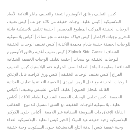
كيس التغليف رقائق الألومنيوم التعبئة والتغليف مايلر الثلاثية الأبعاد
|
|
البلاستيكية
كيس تغليف وجبات خفيفة من ثلاثة جوانب
كيس تغليف
|
الوجبات الخفيفة المركب المطبوع المخصص
حقيبة تغليف بلاستيكية قابلة
|
|
لتحرير وجبات الإفطار
كيس فواكه مجففة مانجو سناك
أكياس بلاستيكية
|
لوجبات الخفيفة حقيبة طعام مجمدة للأغذية
كيس تغليف الوجبات الخفيفة
|
الشفاف Ziplock Side Gusset
كيس تغليف أغذية رقائق الألومنيوم
|
للوجبات الخفيفة مع سحاب
حقيبة تغليف الوجبات الخفيفة الشفافة
|
لشفافة المقاومة للماء
الغذاء الصف الحرارة ختم البلاستيك كيس التغليف
|
|
الفراغ
كيس تغليف الوجبات الخفيفة
كيس ورق كرافت قابل للإغلاق
|
للوجبات الخفيفة مع قفل الرمز البريدي
الحقيبة التعبئة والتغليف الغذائية
|
القابلة للتحلل الحيوي
تغليف أكياس الشيبس وتغليف الأكياس
|
|
الخفيفة
كيس تغليف الوجبات الخفيفة الشفاف للطعام 100٪
أكياس
|
تغليف بلاستيكية للوجبات الخفيفة مع الشق المسيل للدموع
الحقائب
|
القابلة للإغلاق ذات السوستة الشفافة غير اللامعة
أكياس حلوى الكوكيز
|
البلاستيكية وجبة خفيفة عيد الميلاد
الخبز كيس التغليف البلاستيكية الغذاء
|
وجبة خفيفة كيس
ندفة الثلج البلاستيكية حلوى البسكويت وجبة خفيفة