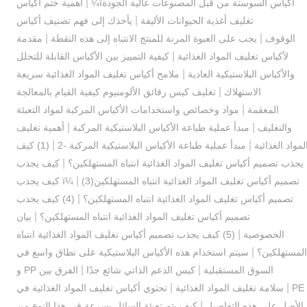
|
أكياس السوستة من قبل المصنوعات عالية الجودةï¼
أهمية ختم أكياس
|
تغليف أغذية الحيوانات الأليفة
يأخذك إلى فهم تصنيف أكياس
|
|
الوقوف
يجب على العبوة المرنة للمنتج الانتباه إلى هذه النقطة
مقدمة
|
لأكياس تغليف المواد الغذائية
كيفية التمييز بين الأكياس القابلة للتحلل
|
والأكياس البلاستيكية العادية
ملامح أكياس تغليف المواد الغذائية سريعة
|
الاستهلاك
تغليف كيس رقائق الألومنيوم كيفية القيام بالمعالجة
|
المعقمة
مواد وخصائص واستخدامات الأكياس المركبة لمواد التعبئة
|
|
والتغليف
مبدأ عملية طباعة الأكياس البلاستيكية المركبة
أهمية تغليف
|
|
لمواد الغذائية
مبدأ عملية طباعة الأكياس البلاستيكية المركبة -2
(1) كيف
|
يجذب تصميم أكياس تغليف المواد الغذائية انتباه المستهلكين؟
كيف يجذب
|
تصميم أكياس تغليف المواد الغذائية انتباه المستهلكينï¼
(3) كيف يجذب
|
تصميم أكياس تغليف المواد الغذائية انتباه المستهلكين؟
(4) كيف يجذب
|
تصميم أكياس تغليف المواد الغذائية انتباه المستهلكين؟
بيان
|
الخصوصية
(5) كيف يجذب تصميم أكياس تغليف المواد الغذائية انتباه
|
المستهلكين؟
سيتم استخدام هذه الأكياس البلاستيكية على نطاق واسع في
|
|
السوق المستقبلية
كيس الدعم الذاتي شائع جدًا
الفرق بين PP و
|
|
PE
سلامة تغليف المواد الغذائية
تحتوي أكياس تغليف المواد الغذائية في
|
الأصل على هذه التفاصيل
كيف يتم تعبئة السائل بسرعة في هذا النوع من