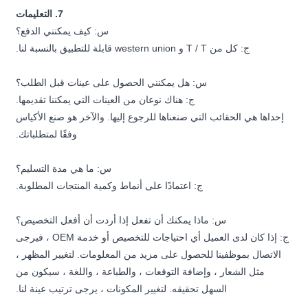
7. التعليمات
س: كيف يمكنني الدفع؟
ج: كل من T / T و western union قابلة للتطبيق بالنسبة لنا.
س: هل يمكنني الحصول على عينات قبل الطلب؟
ج: هناك نوعان من العينات التي يمكننا تقديمها.
إحداها هي الحقائب التي صنعناها للرجوع إليها. والآخر هو صنع الأكياس
وفقًا لمتطلباتك.
س: ما هي مدة التسليم؟
ج: اعتمادًا على أنماط وكمية المنتجات المطلوبة.
س: ماذا يمكنك أن تفعل إذا أردت أن أفعل التخصيص؟
ج: إذا كان لدى العميل أي احتياجات للتخصيص أو خدمة OEM ، فيرجى
الاتصال بموظفينا للحصول على مزيد من المعلومات. لتغيير المظهر ،
مثل الشعار ، وإضافة التوقعات ، والطباعة ، واللغة ، سيكون من
السهل تحقيقه. لتغيير المكونات ، يرجى ترتيب عينة لنا.