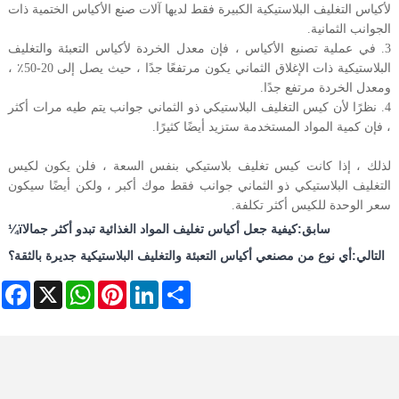
لأكياس التغليف البلاستيكية الكبيرة فقط لديها آلات صنع الأكياس الختمية ذات
الجوانب الثمانية.
3. في عملية تصنيع الأكياس ، فإن معدل الخردة لأكياس التعبئة والتغليف
البلاستيكية ذات الإغلاق الثماني يكون مرتفعًا جدًا ، حيث يصل إلى 20-50٪ ،
ومعدل الخردة مرتفع جدًا.
4. نظرًا لأن كيس التغليف البلاستيكي ذو الثماني جوانب يتم طيه مرات أكثر
، فإن كمية المواد المستخدمة ستزيد أيضًا كثيرًا.
لذلك ، إذا كانت كيس تغليف بلاستيكي بنفس السعة ، فلن يكون لكيس
التغليف البلاستيكي ذو الثماني جوانب فقط موك أكبر ، ولكن أيضًا سيكون
سعر الوحدة للكيس أكثر تكلفة.
سابق:
كيفية جعل أكياس تغليف المواد الغذائية تبدو أكثر جمالاï¼
التالي:
أي نوع من مصنعي أكياس التعبئة والتغليف البلاستيكية جديرة بالثقة؟
ebook
WhatsApp
X
Pinterest
LinkedIn
Share