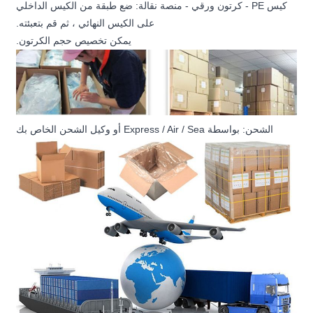
كيس PE - كرتون ورقي - منصة نقالة: ضع طبقة من الكيس الداخلي
على الكيس النهائي ، ثم قم بتعبئته.
يمكن تخصيص حجم الكرتون.
الشحن: بواسطة Express / Air / Sea أو وكيل الشحن الخاص بك