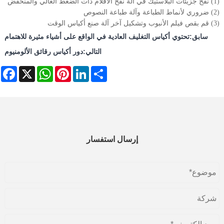
(1) نفخ جزيئات البلاستيك في آلة نفخ الأفلام ذات الضغط العالي والمنخفض
(2) ضروري لأنماط الطباعة وآلة طباعة النصوص
(3) قم بقص فيلم الأنبوب وتشكيل آخر آلة صنع أكياس الوقت
سابق:
تحتوي أكياس التغليف العادية في الواقع على أشياء مثيرة للاهتمام
التالي:
دور أكياس رقائق الألومنيوم
ebook
WhatsApp
X
Pinterest
LinkedIn
Share
إرسال استفسار