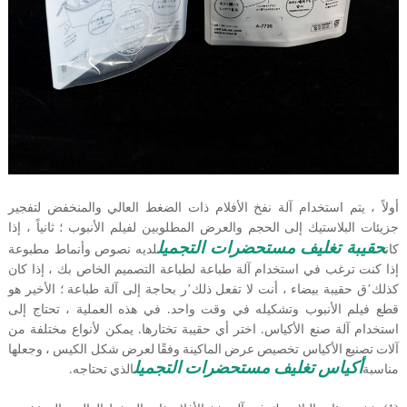
أولاً ، يتم استخدام آلة نفخ الأفلام ذات الضغط العالي والمنخفض لتفجير
جزيئات البلاستيك إلى الحجم والعرض المطلوبين لفيلم الأنبوب ؛ ثانياً ، إذا
حقيبة تغليف مستحضرات التجميل
كان
لديه نصوص وأنماط مطبوعة
إذا كنت ترغب في استخدام آلة طباعة لطباعة التصميم الخاص بك ، إذا كان
كذلك
’
’
ق حقيبة بيضاء ، أنت لا تفعل ذلك
ر بحاجة إلى آلة طباعة ؛ الأخير هو
قطع فيلم الأنبوب وتشكيله في وقت واحد. في هذه العملية ، تحتاج إلى
استخدام آلة صنع الأكياس. اختر أي حقيبة تختارها. يمكن لأنواع مختلفة من
آلات تصنيع الأكياس تخصيص عرض الماكينة وفقًا لعرض شكل الكيس ، وجعلها
أكياس تغليف مستحضرات التجميل
مناسبة
الذي تحتاجه.