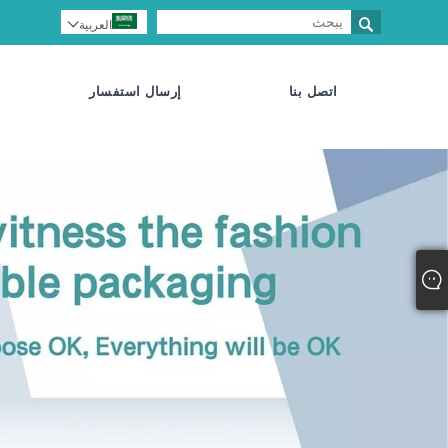

العربية

اتصل بنا
إرسال استفسار