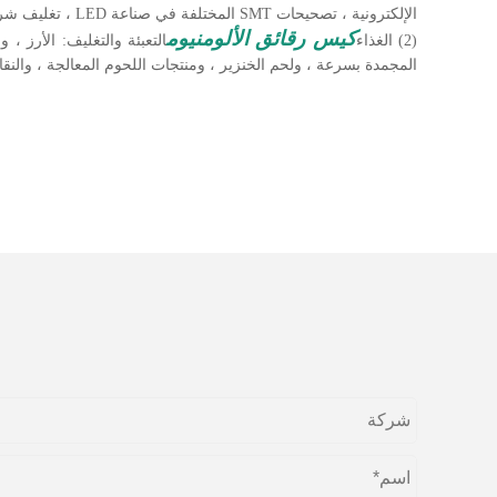
الإلكترونية ، تصحيحات SMT المختلفة في صناعة LED ، تغليف شريط الإضاءة والأجهزة الدقيقة وقطع غيار السيارات ومواد التغليف الأخرى.
كيس رقائق الألومنيوم
(2) الغذاء
التعبئة والتغليف: الأرز ،
المجمدة بسرعة ، ولحم الخنزير ، ومنتجات اللحوم المعالجة ، والنقا