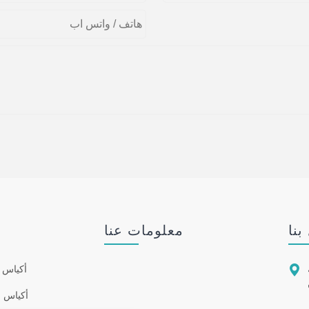
بنا
معلومات عنا

نة
أكياس ب
أكياس ب