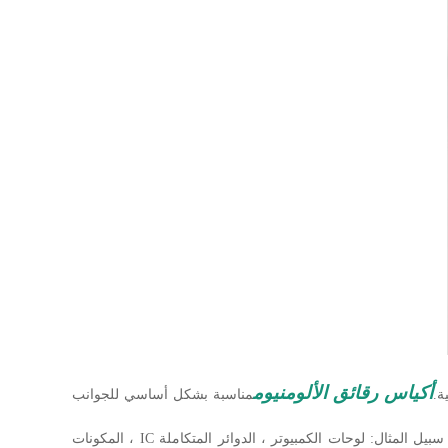
أكياس رقائق الألومنيوم
ة.
مناسبة بشكل أساسي للجوانب
(1) مناسبة لتعبئة لوحات الدوائر المختلفة ، المنتجات الإلكترونية ، قطع غيار الآلات الدقيقة ، السلع الاستهلاكية ، المنتجات الصناعية ، إلخ. على سبيل المثال: لوحات الكمبيوتر ، الدوائر المتكاملة IC ، المكونات