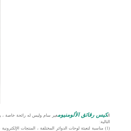
كيس رقائق الألومنيوم
ال
غير سام وليس له رائحة خاصة ، وهو
التالية: