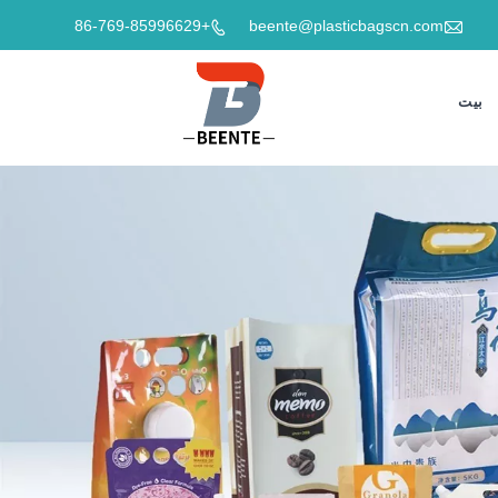

+86-769-85996629
beente@plasticbagscn.com

بيت