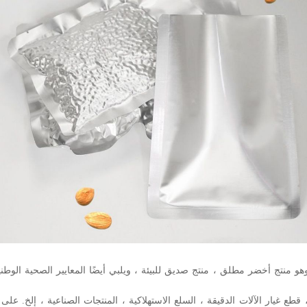
 منتج أخضر مطلق ، منتج صديق للبيئة ، ويلبي أيضًا المعايير الصحية الوطني