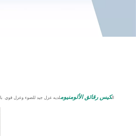
كيس رقائق الألومنيوم
ال
لديه عزل جيد للضوء وعزل قوي. بالإض