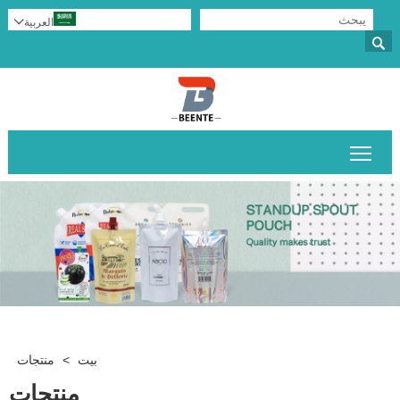
العربية


تبديل رؤية القائمة الرئيسية
بيت
>
منتجات
منتجات