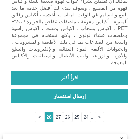
يمكنك أن تطمئن لشراء عبوات قهوة صديقة للبيئة وأكياس
قهوة من المصنع ، وسوف نقدم لك أفضل خدمة ما بعد
البيع والتسليم في الوقت المناسب. أغشية ، أكياس رقائق
ألمنيوم ، أكياس مفرغة ، ملصقات تتقلص بالحرارة PVC /
PET ، أكياس بسحاب ، أكياس وقفت ، أكياس رأسية
وملصقات غشاء لؤلؤي ، وكلها تستخدم في مجموعة
واسعة من الصناعات بما في ذلك الأطعمة والمشروبات ،
والحيوانات الأليفة المواد الغذائية والإلكترونيات والسلع
والأدوية والزراعة ولعب الأطفال والمنظفات والأكياس
المعوجة.
اقرأ أكثر
إرسال استفسار
>
28
27
26
25
24
...
<